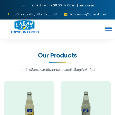
เปิดทำการ : เสาร์ - พฤหัส 08.00-17.00 น. | หยุดวันศุกร์
086-9732700, 085-6708018
labansoy@gmail.com
Our Products
นมถั่วเหลืองธรรมชาติหลากหลายรสชาติ เพื่อทุกไลฟ์สไตล์