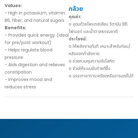
Values:
กล้วย
- High in potassium, vitamin
คุณค่า:
B6, fiber, and natural sugars
o อุดมด้วยโพแทสเซียม วิตามิน B6
Benefits:
ไฟเบอร์ และน้ำตาลธรรมชาติ
- Provides quick energy (ideal
ประโยชน์:
for pre/post workout)
o ให้พลังงานทันที เหมาะสำหรับก่อน/
- Helps regulate blood
หลังออกกำลังกาย
pressure
o ช่วยควบคุมความดันโลหิต
- Aids digestion and relieves
o ช่วยให้ระบบขับถ่ายดีขึ้น
constipation
o บรรเทาอาการเครียดหรืออารมณ์ไม่ดี
- Improves mood and
reduces stress