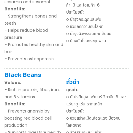
sesamin and sesamol
ก้า-3 และโอเมก้า-6
Benefits:
ประโยชน์:
- Strengthens bones and
o บำรุงกระดูกและฟัน
teeth
o ช่วยลดความดันโลหิต
- Helps reduce blood
o บำรุงผิวพรรณและเส้นผม
pressure
o ป้องกันโรคกระดูกพรุน
- Promotes healthy skin and
hair
- Prevents osteoporosis
Black Beans
ถั่วดำ
Values:
- Rich in protein, fiber, iron,
คุณค่า:
and B vitamins
o มีโปรตีนสูง ไฟเบอร์ วิตามิน B และ
Benefits:
แร่ธาตุ เช่น ธาตุเหล็ก
- Prevents anemia by
ประโยชน์:
boosting red blood cell
o ช่วยสร้างเม็ดเลือดแดง ป้องกัน
production
โลหิตจาง
- Supports digestive health
o ส่งเสริมระบบขับถ่าย