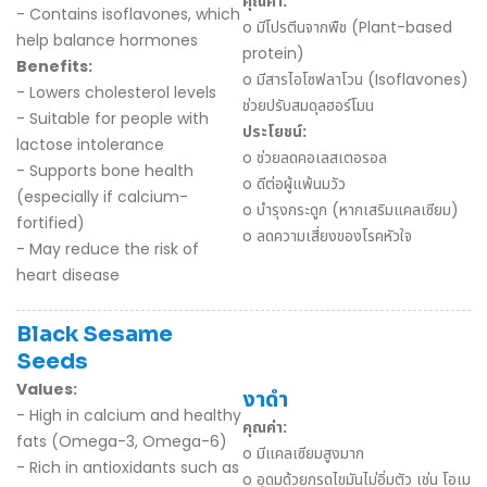
คุณค่า:
- Contains isoflavones, which
o มีโปรตีนจากพืช (Plant-based
help balance hormones
protein)
Benefits:
o มีสารไอโซฟลาโวน (Isoflavones)
- Lowers cholesterol levels
ช่วยปรับสมดุลฮอร์โมน
- Suitable for people with
ประโยชน์:
lactose intolerance
o ช่วยลดคอเลสเตอรอล
- Supports bone health
o ดีต่อผู้แพ้นมวัว
(especially if calcium-
o บำรุงกระดูก (หากเสริมแคลเซียม)
fortified)
o ลดความเสี่ยงของโรคหัวใจ
- May reduce the risk of
heart disease
Black Sesame
Seeds
Values:
งาดำ
- High in calcium and healthy
คุณค่า:
fats (Omega-3, Omega-6)
o มีแคลเซียมสูงมาก
- Rich in antioxidants such as
o อุดมด้วยกรดไขมันไม่อิ่มตัว เช่น โอเม