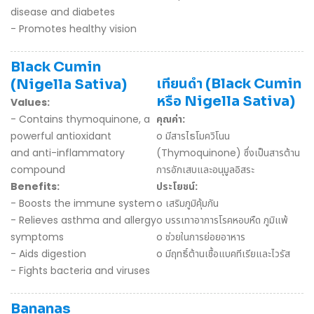
disease and diabetes
- Promotes healthy vision
Black Cumin
เทียนดำ (Black Cumin
(Nigella Sativa)
หรือ Nigella Sativa)
Values:
- Contains thymoquinone, a
คุณค่า:
powerful antioxidant
o มีสารไธโมควิโนน
and anti-inflammatory
(Thymoquinone) ซึ่งเป็นสารต้าน
compound
การอักเสบและอนุมูลอิสระ
Benefits:
ประโยชน์:
- Boosts the immune system
o เสริมภูมิคุ้มกัน
- Relieves asthma and allergy
o บรรเทาอาการโรคหอบหืด ภูมิแพ้
symptoms
o ช่วยในการย่อยอาหาร
- Aids digestion
o มีฤทธิ์ต้านเชื้อแบคทีเรียและไวรัส
- Fights bacteria and viruses
Bananas