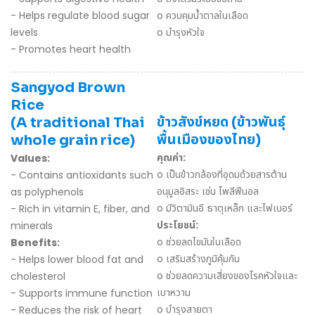
- Helps regulate blood sugar
o ควบคุมน้ำตาลในเลือด
levels
o บำรุงหัวใจ
- Promotes heart health
Sangyod Brown
Rice
ข้าวสังข์หยด (ข้าวพันธุ์
(A traditional Thai
พื้นเมืองของไทย)
whole grain rice)
คุณค่า:
Values:
o เป็นข้าวกล้องที่อุดมด้วยสารต้าน
- Contains antioxidants such
อนุมูลอิสระ เช่น โพลีฟีนอล
as polyphenols
o มีวิตามินอี ธาตุเหล็ก และไฟเบอร์
- Rich in vitamin E, fiber, and
ประโยชน์:
minerals
o ช่วยลดไขมันในเลือด
Benefits:
o เสริมสร้างภูมิคุ้มกัน
- Helps lower blood fat and
o ช่วยลดความเสี่ยงของโรคหัวใจและ
cholesterol
เบาหวาน
- Supports immune function
o บำรุงสายตา
- Reduces the risk of heart